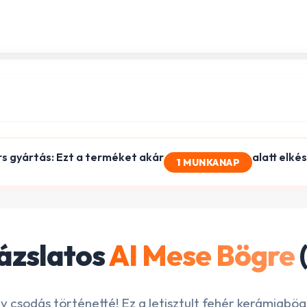
rs gyártás: Ezt a terméket akár
alatt elké
1 MUNKANAP
ázslatos
AI Mese Bögre
y csodás történetté! Ez a letisztult fehér kerámiabö