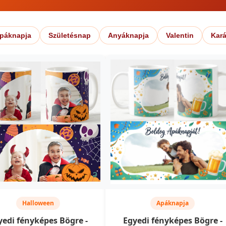
páknapja
Születésnap
Anyáknapja
Valentin
Kar
Halloween
Apáknapja
yedi fényképes Bögre -
Egyedi fényképes Bögre -