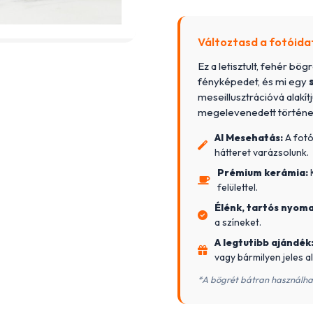
Változtasd a fotóida
Ez a letisztult, fehér bög
fényképedet, és mi egy
meseillusztrációvá alakít
megelevenedett történett
AI Mesehatás:
A fotó
hátteret varázsolunk.
Prémium kerámia:
K
felülettel.
Élénk, tartós nyoma
a színeket.
A legtutibb ajándék
vagy bármilyen jeles a
*A bögrét bátran használha