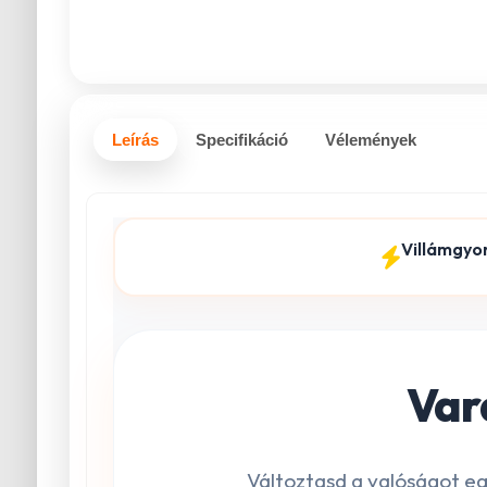
Leírás
Specifikáció
Vélemények
Villámgyo
Var
Változtasd a valóságot eg