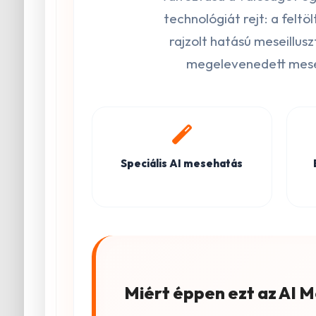
technológiát rejt: a feltö
rajzolt hatású meseillus
megelevenedett meseb
Speciális AI mesehatás
Miért éppen ezt az AI 