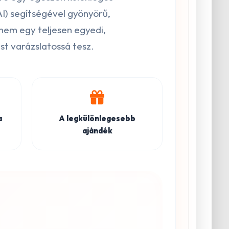
(AI) segítségével gyönyörű,
anem egy teljesen egyedi,
t varázslatossá tesz.
a
A legkülönlegesebb
ajándék