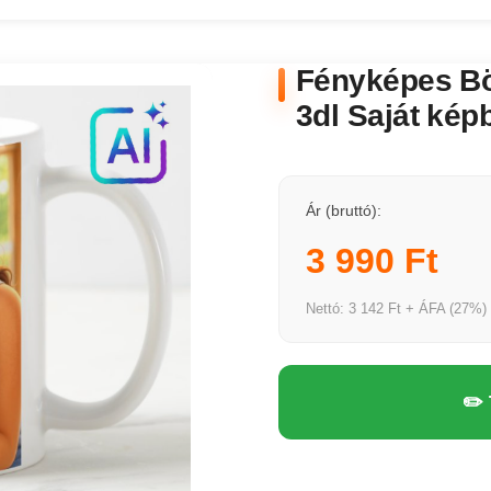
Fényképes Bö
3dl Saját képb
Ár (bruttó):
3 990 Ft
Nettó: 3 142 Ft + ÁFA (27%)
✏️