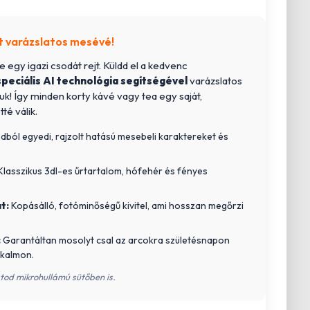
t varázslatos mesévé!
re egy igazi csodát rejt. Küldd el a kedvenc
speciális AI technológia segítségével
varázslatos
juk! Így minden korty kávé vagy tea egy saját,
é válik.
dból egyedi, rajzolt hatású mesebeli karaktereket és
lasszikus 3dl-es űrtartalom, hófehér és fényes
t:
Kopásálló, fotóminőségű kivitel, ami hosszan megőrzi
:
Garantáltan mosolyt csal az arcokra születésnapon
lkalmon.
tod mikrohullámú sütőben is.