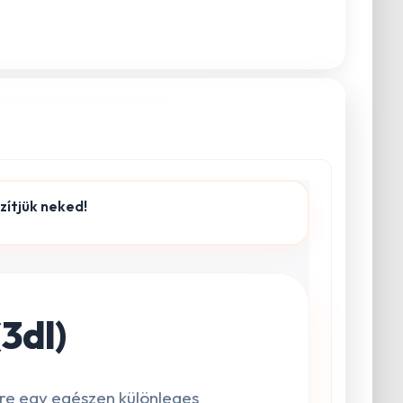
szítjük neked!
(3dl)
gre egy egészen különleges