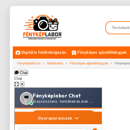
Digitális fotókidolgozás
Fényképes ajándéktárgyak
Fényképlabor.hu
»
Webáruház
»
Fényképes ajándéktárgyak
»
Fényképes 
Chat
Chat
✕