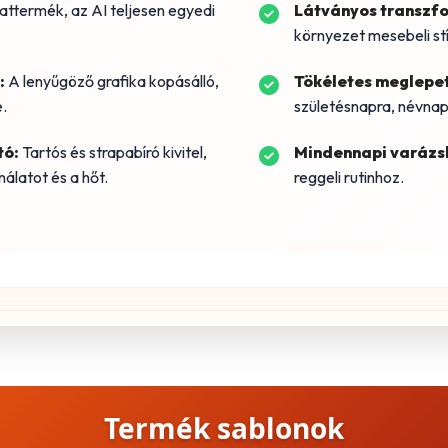
ttermék, az AI teljesen egyedi
Látványos transzf
környezet mesebeli stí
:
A lenyűgöző grafika kopásálló,
Tökéletes meglepe
.
születésnapra, névnap
tó:
Tartós és strapabíró kivitel,
Mindennapi varázsl
álatot és a hőt.
reggeli rutinhoz.
Termék sablonok