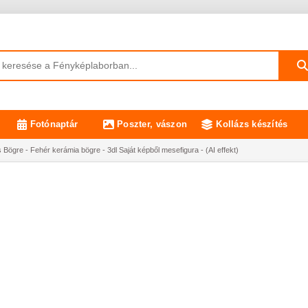
Fotónaptár
Poszter, vászon
Kollázs készítés
Bögre - Fehér kerámia bögre - 3dl Saját képből mesefigura - (AI effekt)