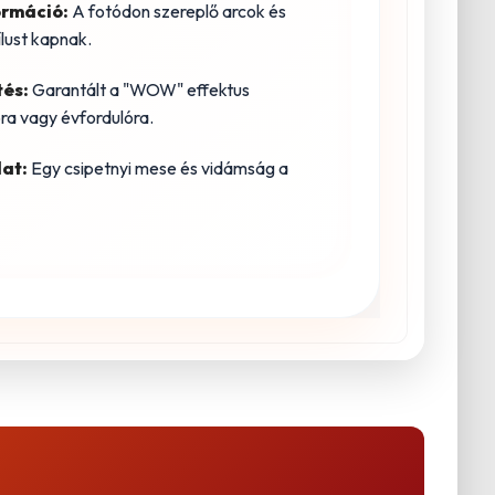
ormáció:
A fotódon szereplő arcok és
lust kapnak.
tés:
Garantált a "WOW" effektus
ra vagy évfordulóra.
at:
Egy csipetnyi mese és vidámság a