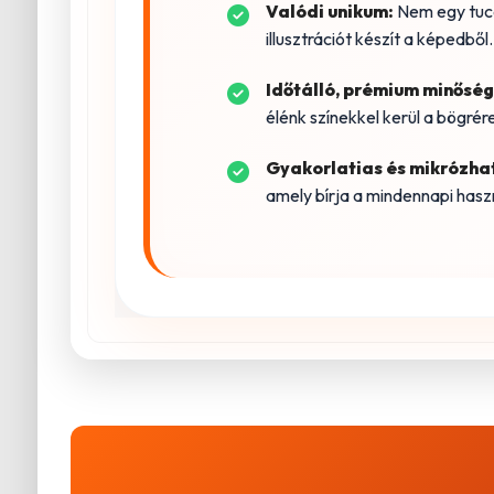
Valódi unikum:
Nem egy tuca
illusztrációt készít a képedből.
Időtálló, prémium minőség
élénk színekkel kerül a bögrére
Gyakorlatias és mikrózha
amely bírja a mindennapi haszn