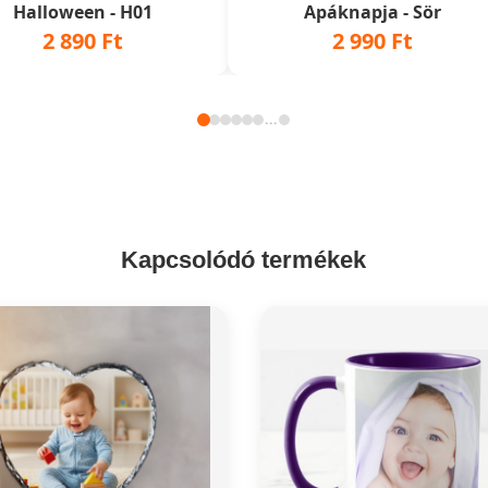
Halloween - H01
Apáknapja - Sör
2 890 Ft
2 990 Ft
...
Kapcsolódó termékek