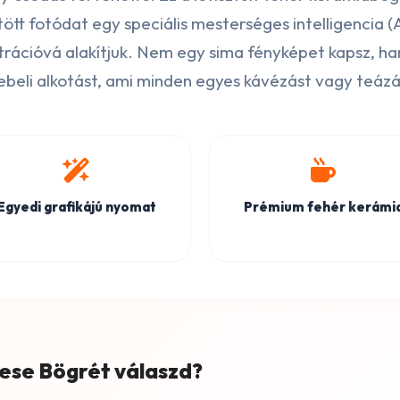
ltött fotódat egy speciális mesterséges intelligencia 
ztrációvá alakítjuk. Nem egy sima fényképet kapsz, h
eli alkotást, ami minden egyes kávézást vagy teázás
Egyedi grafikájú nyomat
Prémium fehér kerámi
Mese Bögrét válaszd?