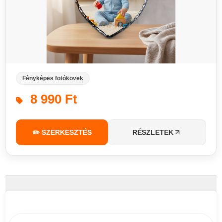
Fényképes fotókövek
8 990 Ft
✏️ SZERKESZTÉS
RÉSZLETEK