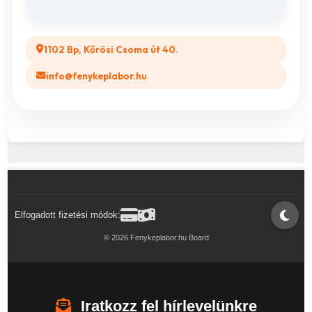
Legyél a Partnerünk! (B2B)
1102 Bp, Kőrösi Csoma út 40.
info@fenykeplabor.hu
Elfogadott fizetési módok:
© 2026 Fenykeplabor.hu Board
Iratkozz fel hírlevelünkre