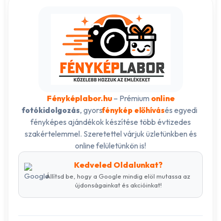
Fényképlabor.hu
– Prémium
online
, gyors
és egyedi
fotókidolgozás
fénykép előhívás
fényképes ajándékok készítése több évtizedes
szakértelemmel. Szeretettel várjuk üzletünkben és
online felületünkön is!
Kedveled Oldalunkat?
Állítsd be, hogy a Google mindig elöl mutassa az
újdonságainkat és akcióinkat!