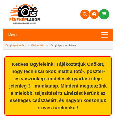
Menü
Fényképlabor.hu
»
Webáruház
»
Fényképes fotókövek
Kedves Ügyfeleink! Tájékoztatjuk Önöket,
hogy technikai okok miatt a fotó-, poszter-
és vászonkép-rendelések gyártási ideje
jelenleg 3+ munkanap. Mindent megteszünk
a mielőbbi teljesítésért! Elnézést kérünk az
esetleges csúszásért, és nagyon köszönjük
szíves türelmüket!