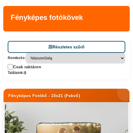
Fényképes fotókövek
Részletes szűrő
Rendezés:
Csak raktáron
8
Találatok:
Fényképes Fotókő - 15x21 (Fekvő)