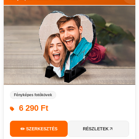
Fényképes fotókövek
6 290 Ft
✏️ SZERKESZTÉS
RÉSZLETEK