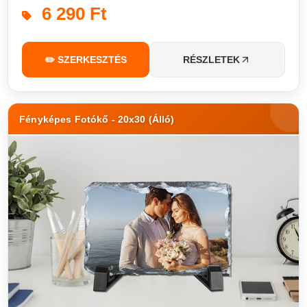
6 290 Ft
✏️ SZERKESZTÉS
RÉSZLETEK
Fényképes Fotókő - 20x30 (Álló)