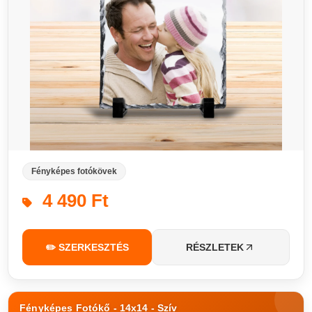
Fényképes fotókövek
4 490 Ft
✏️ SZERKESZTÉS
RÉSZLETEK
Fényképes Fotókő - 14x14 - Szív