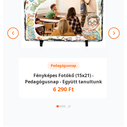
Pedagógusnap
Fényképes Fotókő (15x21) -
F
Pedagógusnap - Együtt tanultunk
6 290 Ft
...