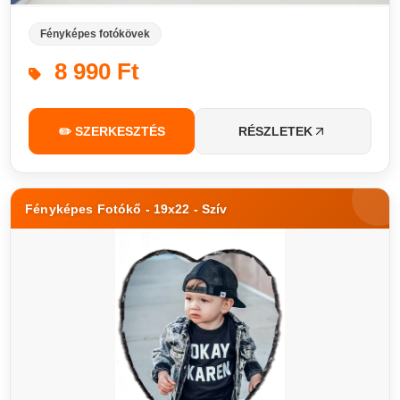
Fényképes fotókövek
8 990 Ft
✏️ SZERKESZTÉS
RÉSZLETEK
Fényképes Fotókő - 19x22 - Szív