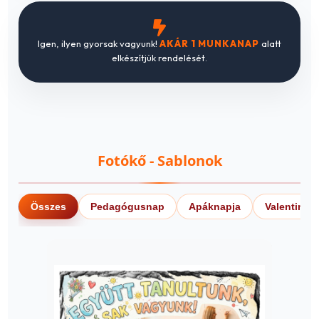
Igen, ilyen gyorsak vagyunk!
AKÁR 1 MUNKANAP
alatt
elkészítjük rendelését.
Fotókő - Sablonok
Összes
Pedagógusnap
Apáknapja
Valentin