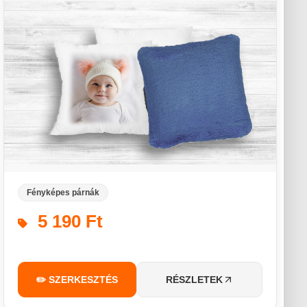
Fényképes párnák
5 190 Ft
✏️ SZERKESZTÉS
RÉSZLETEK