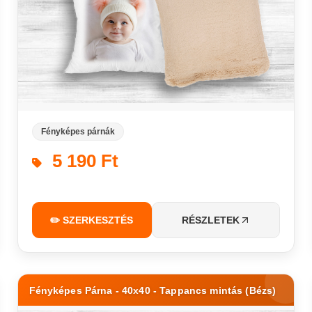
Fényképes párnák
5 190 Ft
✏️ SZERKESZTÉS
RÉSZLETEK
Fényképes Párna - 40x40 - Tappancs mintás (Bézs)