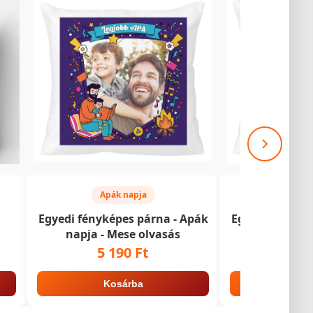
Apák napja
Apák
Egyedi fényképes párna - Apák
Egyedi fényké
napja - Mese olvasás
napja - 
szink
5 190 Ft
5 1
Kosárba
Ko