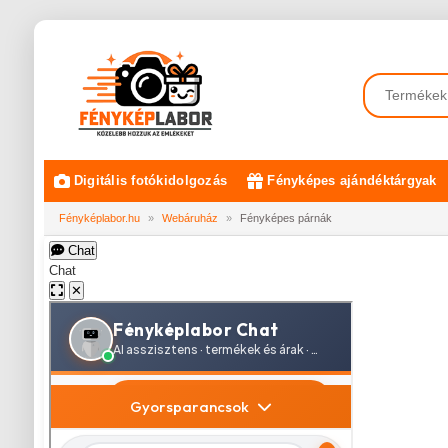
Digitális fotókidolgozás
Fényképes ajándéktárgyak
Fényképlabor.hu
»
Webáruház
»
Fényképes párnák
Chat
Chat
✕