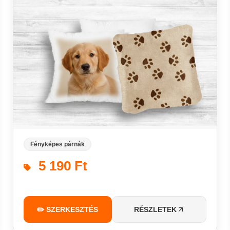
Fényképes párnák
5 190 Ft
✏️ SZERKESZTÉS
RÉSZLETEK