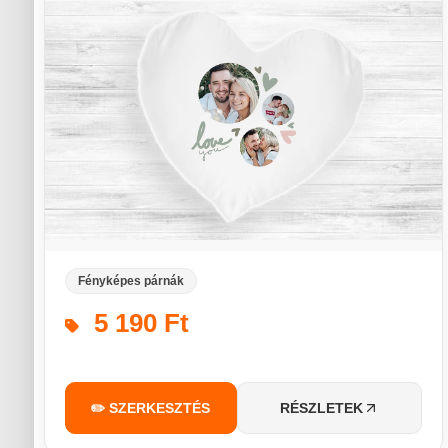
Fényképes párnák
5 190 Ft
✏️ SZERKESZTÉS
RÉSZLETEK