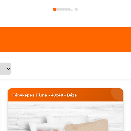
...
Fényképes Párna - 40x40 - Bézs