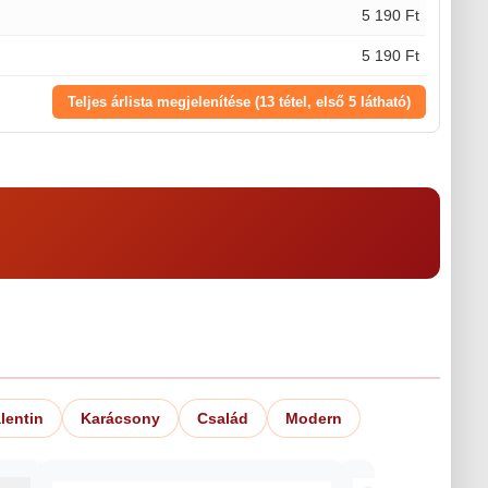
5 190 Ft
5 190 Ft
Teljes árlista megjelenítése (13 tétel, első 5 látható)
lentin
Karácsony
Család
Modern