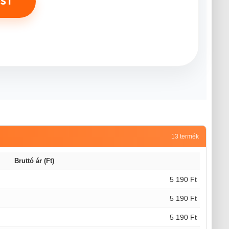
OST
13 termék
Bruttó ár (Ft)
5 190 Ft
5 190 Ft
5 190 Ft