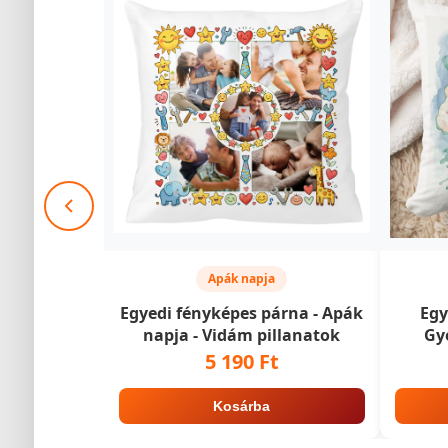
Apák napja
Egyedi fényképes párna - Apák
Egy
napja - Vidám pillanatok
Gyer
5 190 Ft
Kosárba