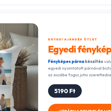
EGYEDI AJÁNDÉK ÖTLET
Egyedi fénykép
Fényképes párna
készítés
vala
egyedi nyomtatott párnával bizto
az eszébe fogsz jutni szerettedne
5190 Ft