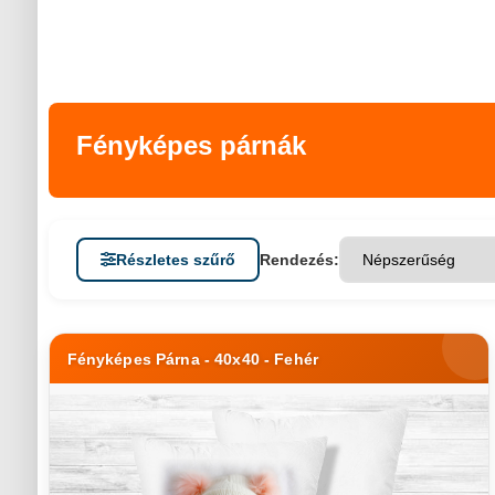
Fényképes párnák
Részletes szűrő
Rendezés:
Fényképes Párna - 40x40 - Fehér